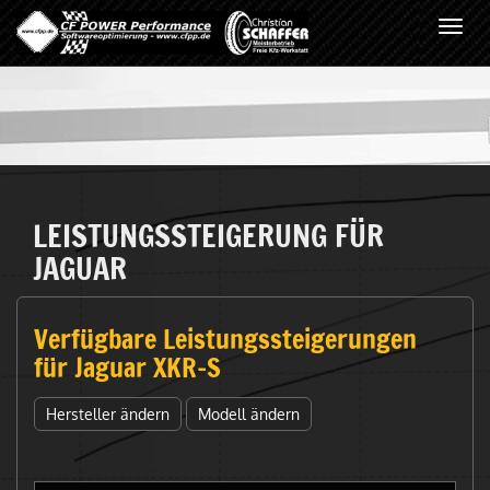
Toggl
navig
LEISTUNGSSTEIGERUNG FÜR
JAGUAR
Verfügbare Leistungssteigerungen
für Jaguar XKR-S
Hersteller ändern
Modell ändern