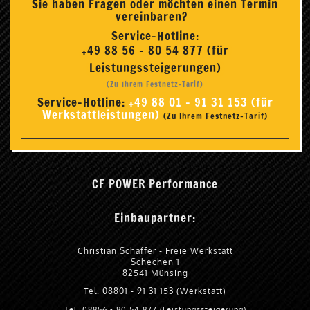
Sie haben Fragen oder möchten einen Termin
vereinbaren?
Service-Hotline:
+49 88 56 - 80 54 877 (für
Leistungssteigerungen)
(Zu Ihrem Festnetz-Tarif)
Service-Hotline:
+49 88 01 - 91 31 153 (für
Werkstattleistungen)
(Zu Ihrem Festnetz-Tarif)
CF POWER Performance
Einbaupartner:
Christian Schaffer - Freie Werkstatt
Schechen 1
82541 Münsing
Tel. 08801 - 91 31 153 (Werkstatt)
Tel. 08856 - 80 54 877 (Leistungssteigerung)